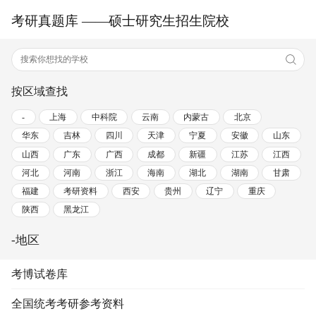
考研真题库 ——硕士研究生招生院校
按区域查找
-
上海
中科院
云南
内蒙古
北京
华东
吉林
四川
天津
宁夏
安徽
山东
山西
广东
广西
成都
新疆
江苏
江西
河北
河南
浙江
海南
湖北
湖南
甘肃
福建
考研资料
西安
贵州
辽宁
重庆
陕西
黑龙江
-地区
考博试卷库
全国统考考研参考资料